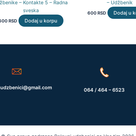
žbenike – Kontakte 5 – Radna
– Udžbenik
sveska
Dodaj u 
600
RSD
Dodaj u korpu
600
RSD
iudzbenici@gmail.com
064 / 464 – 6523