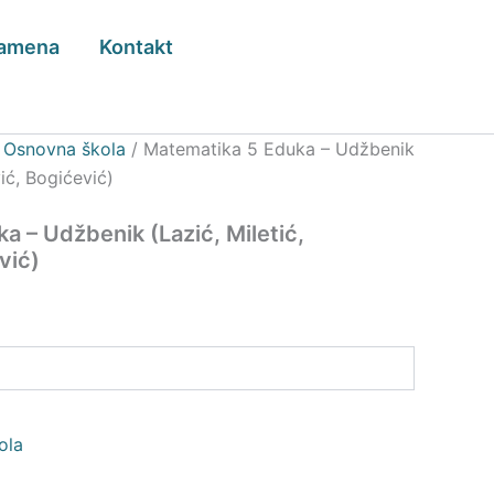
zamena
Kontakt
/
Osnovna škola
/ Matematika 5 Eduka – Udžbenik
vić, Bogićević)
a – Udžbenik (Lazić, Miletić,
vić)
ola