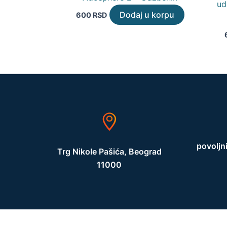
ud
Dodaj u korpu
600
RSD
povoljn
Trg Nikole Pašića, Beograd
11000