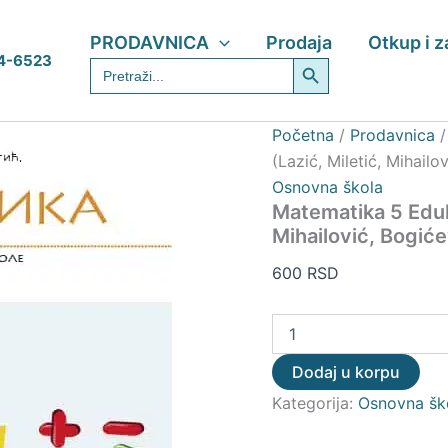
Matematika
5
PRODAVNICA
Prodaja
Otkup i 
Eduka
Search Button
4-6523
Search
–
for:
Udžbenik
(Lazić,
Miletić,
Početna
/
Prodavnica
Mihailović,
(Lazić, Miletić, Mihailo
Bogićević)
Osnovna škola
količina
Matematika 5 Eduk
Mihailović, Bogiće
600
RSD
Dodaj u korpu
Kategorija:
Osnovna šk