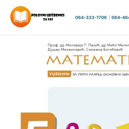
Pređi
na
064-333-1706
|
064-46
sadržaj