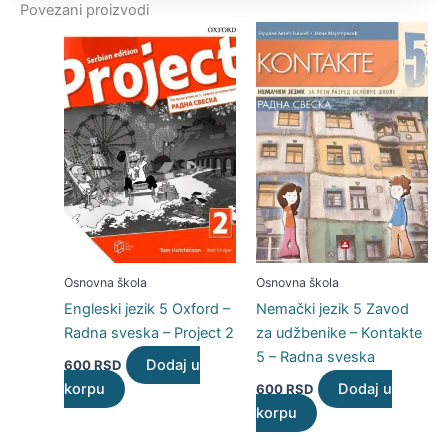
Povezani proizvodi
Osnovna škola
Osnovna škola
Engleski jezik 5 Oxford –
Nemački jezik 5 Zavod
Radna sveska – Project 2
za udžbenike – Kontakte
5 – Radna sveska
Dodaj u
600
RSD
korpu
Dodaj u
600
RSD
korpu