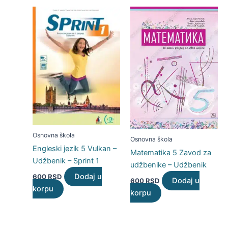
Osnovna škola
Osnovna škola
Engleski jezik 5 Vulkan –
Matematika 5 Zavod za
Udžbenik – Sprint 1
udžbenike – Udžbenik
Dodaj u
600
RSD
Dodaj u
600
RSD
korpu
korpu