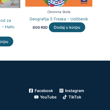
Osnovna škola
Geografija 5 Freska – Udžbenik
vod za
 – Hallo
Dodaj u korpu
600
RSD
korpu
Facebook
Instagram
YouTube
TikTok