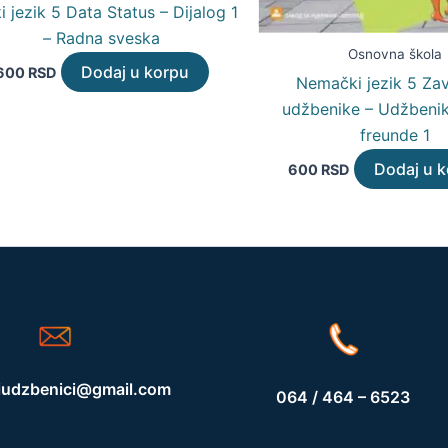
i jezik 5 Data Status – Dijalog 1
– Radna sveska
Osnovna škola
Dodaj u korpu
600
RSD
Nemački jezik 5 Za
udžbenike – Udžbenik
freunde 1
Dodaj u 
600
RSD
iudzbenici@gmail.com
064 / 464 – 6523