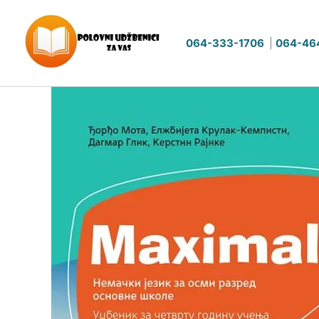
Pređi
na
064-333-1706
|
064-46
sadržaj