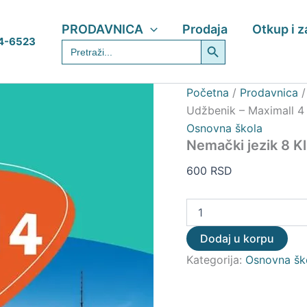
Nemački
jezik
PRODAVNICA
Prodaja
Otkup i 
8
Search Button
4-6523
Search
Klett
for:
–
Udžbenik
–
Početna
/
Prodavnica
Maximall
Udžbenik – Maximall 4
4
Osnovna škola
količina
Nemački jezik 8 Kl
600
RSD
Dodaj u korpu
Kategorija:
Osnovna šk