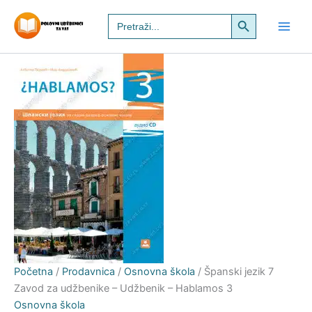
Španski
Pređi
Search Button
Search
jezik
na
for:
7
sadržaj
Zavod
za
udžbenike
–
Udžbenik
–
Hablamos
3
količina
Početna
/
Prodavnica
/
Osnovna škola
/ Španski jezik 7
Zavod za udžbenike – Udžbenik – Hablamos 3
Osnovna škola