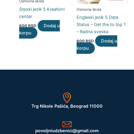
Osnovna škola
Srpski jezik 5 Kreativni
Osnovna škola
centar
Engleski jezik 5 Data
Status – Get the to top 1
Dodaj u
600
RSD
– Radna sveska
korpu
Dodaj u
600
RSD
korpu
Trg Nikole Pašića, Beograd 11000
povoljniudzbenici@gmail.com