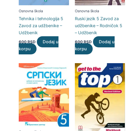
Osnovna škola
Osnovna škola
Tehnika i tehnologija 5
Ruski jezik 5 Zavod za
Zavod za udžbenike –
udžbenike – Rodničok 5
Udžbenik
– Udžbenik
Dodaj u
Dodaj u
600
RSD
600
RSD
korpu
korpu