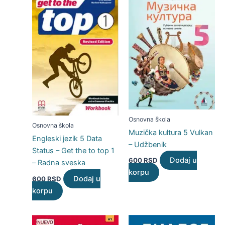
Osnovna škola
Osnovna škola
Muzička kultura 5 Vulkan
Engleski jezik 5 Data
– Udžbenik
Status – Get the to top 1
Dodaj u
600
RSD
– Radna sveska
korpu
Dodaj u
600
RSD
korpu