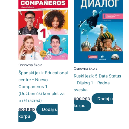
Osnovna škola
Osnovna škola
Španski jezik Educational
Ruski jezik 5 Data Status
centre – Nuevo
– Dijalog 1 – Radna
Companeros 1
sveska
(Udžbenički komplet za
Dodaj u
600
RSD
5 i 6 razred)
korpu
Dodaj u
600
RSD
korpu