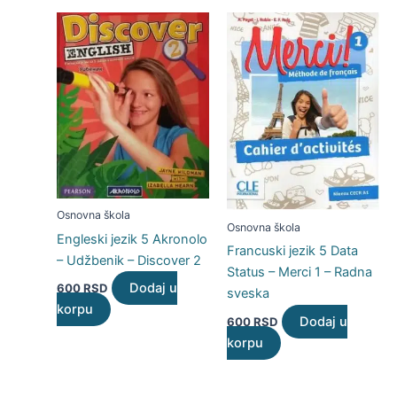
Osnovna škola
Osnovna škola
Engleski jezik 5 Akronolo
Francuski jezik 5 Data
– Udžbenik – Discover 2
Status – Merci 1 – Radna
Dodaj u
600
RSD
sveska
korpu
Dodaj u
600
RSD
korpu