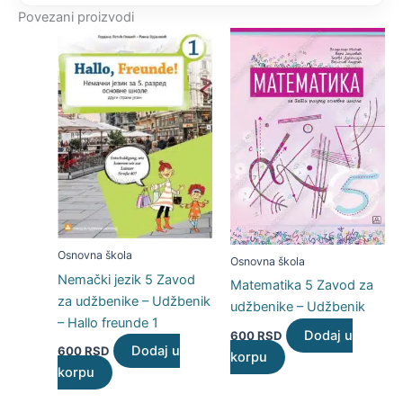
Povezani proizvodi
Osnovna škola
Osnovna škola
Nemački jezik 5 Zavod
Matematika 5 Zavod za
za udžbenike – Udžbenik
udžbenike – Udžbenik
– Hallo freunde 1
Dodaj u
600
RSD
Dodaj u
600
RSD
korpu
korpu