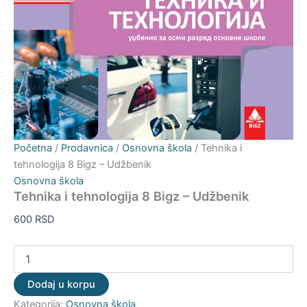
Početna
/
Prodavnica
/
Osnovna škola
/ Tehnika i
tehnologija 8 Bigz – Udžbenik
Osnovna škola
Tehnika i tehnologija 8 Bigz – Udžbenik
600
RSD
Dodaj u korpu
Kategorija:
Osnovna škola