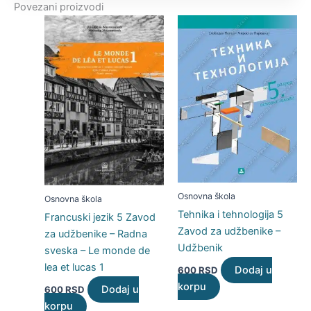
Povezani proizvodi
Osnovna škola
Osnovna škola
Tehnika i tehnologija 5
Francuski jezik 5 Zavod
Zavod za udžbenike –
za udžbenike – Radna
Udžbenik
sveska – Le monde de
lea et lucas 1
Dodaj u
600
RSD
korpu
Dodaj u
600
RSD
korpu