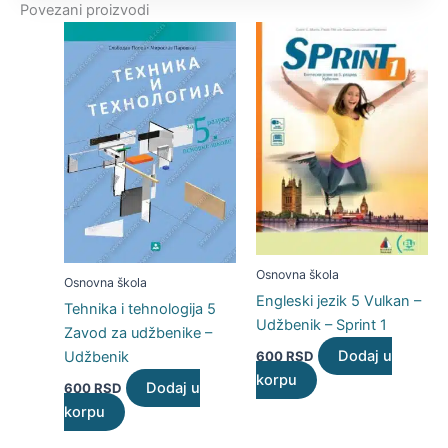
Povezani proizvodi
Osnovna škola
Osnovna škola
Engleski jezik 5 Vulkan –
Tehnika i tehnologija 5
Udžbenik – Sprint 1
Zavod za udžbenike –
Dodaj u
Udžbenik
600
RSD
korpu
Dodaj u
600
RSD
korpu