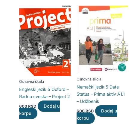
Osnovna škola
Osnovna škola
Nemački jezik 5 Data
Engleski jezik 5 Oxford –
Status – Prima aktiv A1.1
Radna sveska – Project 2
– Udžbenik
Dodaj u
600
RSD
Dodaj u
600
RSD
korpu
korpu